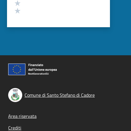
Valuta 2 stelle su 5
Valuta 1 stelle su 5
Comune di Santo Stefano di Cadore
Footer menu
Area riservata
Crediti