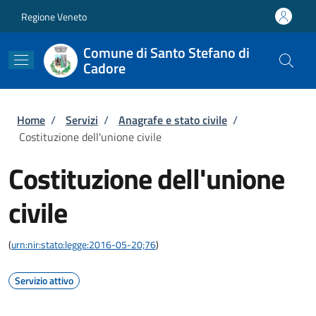
Salta al contenuto principale
Skip to footer content
Regione Veneto
Comune di Santo Stefano di
Cadore
Briciole di pane
Home
/
Servizi
/
Anagrafe e stato civile
/
Costituzione dell'unione civile
Costituzione dell'unione
civile
(
urn:nir:stato:legge:2016-05-20;76
)
Servizio attivo