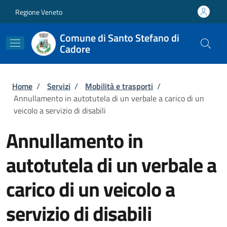
Salta al contenuto principale
Skip to footer content
Regione Veneto
Comune di Santo Stefano di
Cadore
Briciole di pane
Home
/
Servizi
/
Mobilità e trasporti
/
Annullamento in autotutela di un verbale a carico di un
veicolo a servizio di disabili
Annullamento in
autotutela di un verbale a
carico di un veicolo a
servizio di disabili