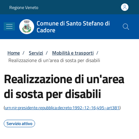
Salta al contenuto principale
Skip to footer content
Regione Veneto
Comune di Santo Stefano di
Cadore
Briciole di pane
Home
/
Servizi
/
Mobilità e trasporti
/
Realizzazione di un'area di sosta per disabili
Realizzazione di un'area
di sosta per disabili
(
urn:nir:presidente.repubblica:decreto:1992-12-16;495~art381
)
Servizio attivo