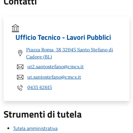
Contatti
Ufficio Tecnico - Lavori Pubblici
Piazza Roma, 38 32045 Santo Stefano di
Cadore (BL)
ut2.santostefano@cmcs.it
ut.santostefano@cmcs.it
0435 62615
Strumenti di tutela
Tutela amministrativa