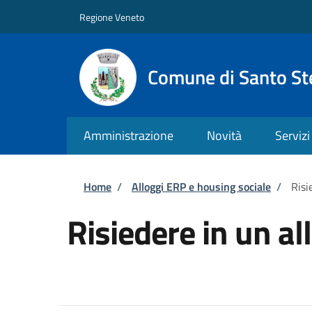
Salta al contenuto principale
Skip to footer content
Regione Veneto
Comune di Santo St
Amministrazione
Novità
Servizi
Briciole di pane
Home
/
Alloggi ERP e housing sociale
/
Risi
Risiedere in un a