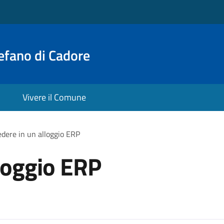
efano di Cadore
Vivere il Comune
edere in un alloggio ERP
lloggio ERP