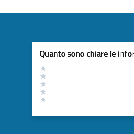
Quanto sono chiare le info
Valutazione
Valuta 5 stelle su 5
Valuta 4 stelle su 5
Valuta 3 stelle su 5
Valuta 2 stelle su 5
Valuta 1 stelle su 5