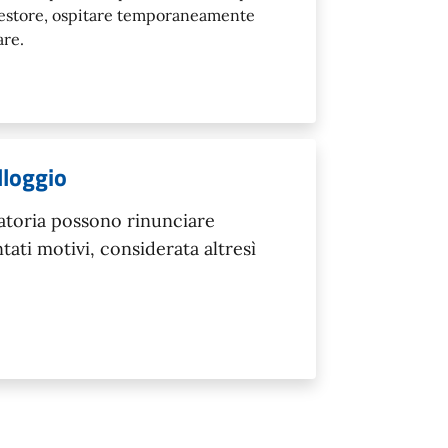
gestore, ospitare temporaneamente
are.
lloggio
uatoria possono rinunciare
ati motivi, considerata altresì