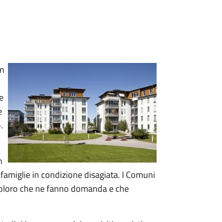
un
e
e
.
n
 famiglie in condizione disagiata. I Comuni
 a coloro che ne fanno domanda e che