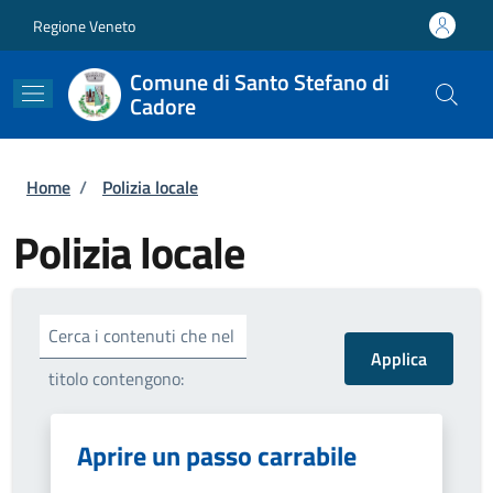
Salta al contenuto principale
Skip to footer content
Regione Veneto
Comune di Santo Stefano di
Cadore
Briciole di pane
Home
/
Polizia locale
Polizia locale
Cerca i contenuti che nel
titolo contengono:
Aprire un passo carrabile