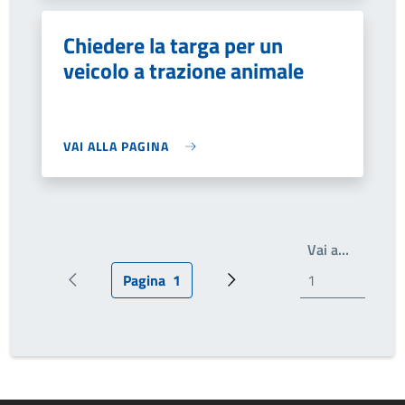
Chiedere la targa per un
veicolo a trazione animale
VAI ALLA PAGINA
Write th
Vai a…
Pagina
1
Pagina precedente
Pagina attuale
Prossima pagina