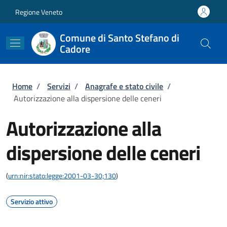
Salta al contenuto principale
Skip to footer content
Regione Veneto
Comune di Santo Stefano di
Cadore
Briciole di pane
Home
/
Servizi
/
Anagrafe e stato civile
/
Autorizzazione alla dispersione delle ceneri
Autorizzazione alla
dispersione delle ceneri
(
urn:nir:stato:legge:2001-03-30;130
)
Servizio attivo