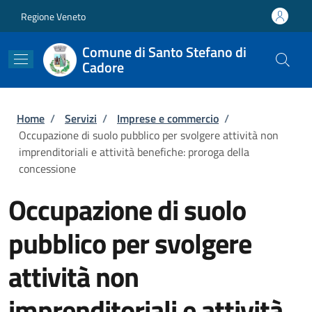
Salta al contenuto principale
Skip to footer content
Regione Veneto
Comune di Santo Stefano di
Cadore
Briciole di pane
Home
/
Servizi
/
Imprese e commercio
/
Occupazione di suolo pubblico per svolgere attività non
imprenditoriali e attività benefiche: proroga della
concessione
Occupazione di suolo
pubblico per svolgere
attività non
imprenditoriali e attività