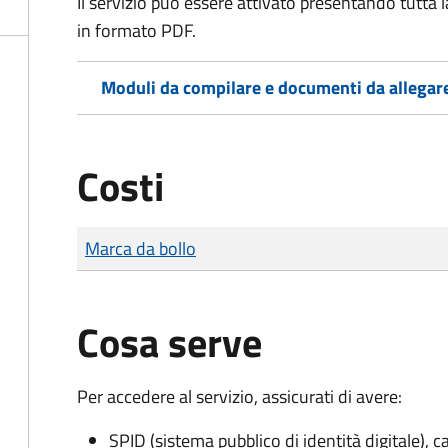
Il servizio può essere attivato presentando tutta
in formato PDF.
Moduli da compilare e documenti da allegar
Costi
Tipo di pagamento
Importo
Marca da bollo
Cosa serve
Per accedere al servizio, assicurati di avere:
SPID (sistema pubblico di identità digitale), ca