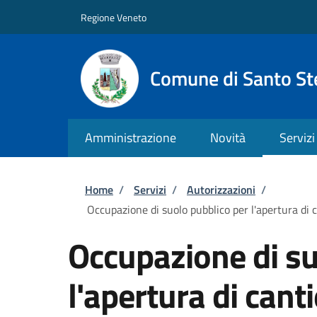
Salta al contenuto principale
Skip to footer content
Regione Veneto
Comune di Santo St
Amministrazione
Novità
Servizi
Briciole di pane
Home
/
Servizi
/
Autorizzazioni
/
Occupazione di suolo pubblico per l'apertura di c
Occupazione di su
l'apertura di cant