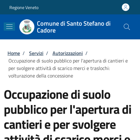
Salta al contenuto principale
Skip to footer content
Regione Veneto
Comune di Santo Stefano di
Cadore
Briciole di pane
Home
/
Servizi
/
Autorizzazioni
/
Occupazione di suolo pubblico per l'apertura di cantieri e
per svolgere attività di scarico merci e traslochi:
volturazione della concessione
Occupazione di suolo
pubblico per l'apertura di
cantieri e per svolgere
attività di scarico merci e