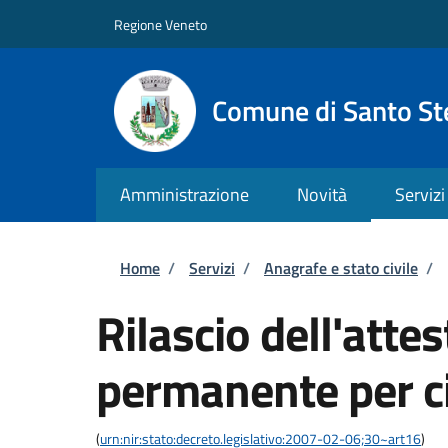
Salta al contenuto principale
Skip to footer content
Regione Veneto
Comune di Santo St
Amministrazione
Novità
Servizi
Briciole di pane
Home
/
Servizi
/
Anagrafe e stato civile
/
Rilascio dell'atte
permanente per ci
(
urn:nir:stato:decreto.legislativo:2007-02-06;30~art16
)