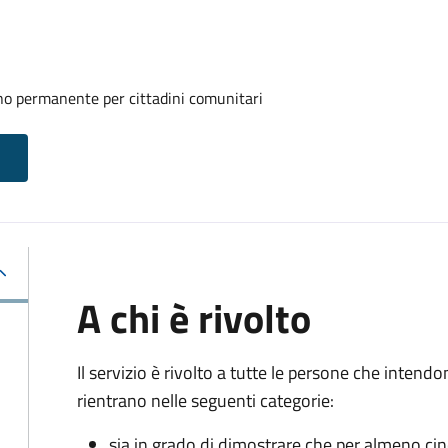
rno permanente per cittadini comunitari
A chi è rivolto
Il servizio è rivolto a tutte le persone che intend
rientrano nelle seguenti categorie:
sia in grado di dimostrare che per almeno ci