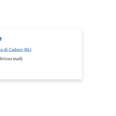
e
o di Cadore (BL)
irizzo mail)