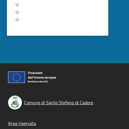
Valuta 3 stelle su 5
Valuta 2 stelle su 5
Valuta 1 stelle su 5
Comune di Santo Stefano di Cadore
Footer menu
Area riservata