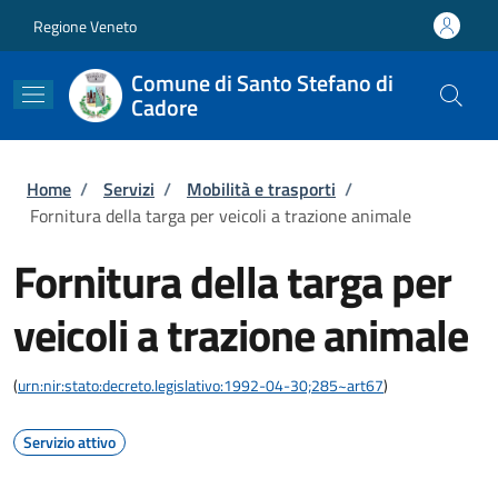
Salta al contenuto principale
Skip to footer content
Regione Veneto
Comune di Santo Stefano di
Cadore
Briciole di pane
Home
/
Servizi
/
Mobilità e trasporti
/
Fornitura della targa per veicoli a trazione animale
Fornitura della targa per
veicoli a trazione animale
(
urn:nir:stato:decreto.legislativo:1992-04-30;285~art67
)
Servizio attivo